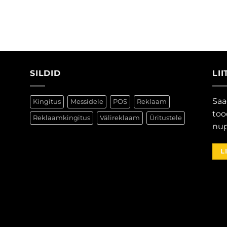
SILDID
LI
Saa
Kingitus
Messidele
POS
Reklaam
too
Reklaamkingitus
Välireklaam
Üritustele
nup
L