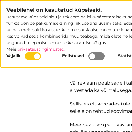
Skip
Veebilehel on kasutatud küpsiseid.
to
Kasutame küpsiseid sisu ja reklaamide isikupärastamiseks, s
content
POOD
U
funktsioonide pakkumiseks ning liikluse analüüsimiseks. Eda
kuidas meie saiti kasutate, ka oma sotsiaalse meedia, reklaami
kes võivad seda kombineerida muu teabega, mida olete neile
kogunud teiepoolse teenuste kasutamise käigus.
Grafitivastane
Meie
privaatsustingimusted.
Vajalik
Eelistused
Statis
Välireklaam peab sageli ta
arvestada ka võimalusega, 
Sellistes olukordades tuleb
sellele on tehtud soovimat
Meie pakutav grafitivastan