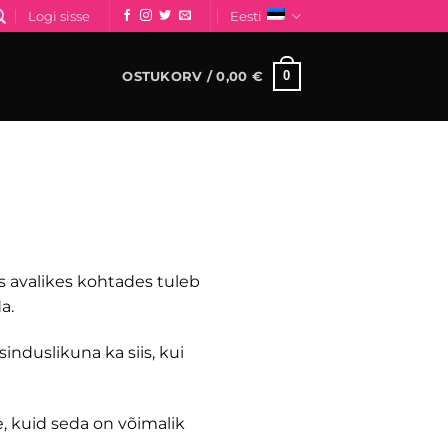
Logi sisse
Eesti
0
OSTUKORV /
0,00
€
s avalikes kohtades tuleb
a.
induslikuna ka siis, kui
e, kuid seda on võimalik