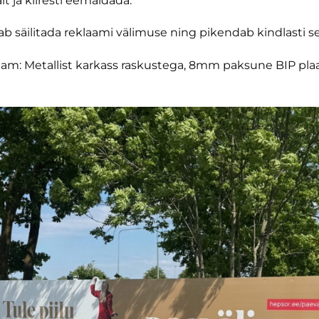
lt ja kiiresti eemaldada.
tab säilitada reklaami välimuse ning pikendab kindlasti se
klaam: Metallist karkass raskustega, 8mm paksune BIP plaa