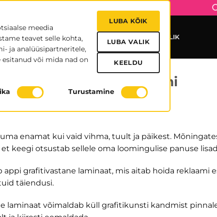
LUBA KÕIK
otsiaalse meedia
UDISED
MEIST
TRÜKIFAILID
KONTAKT
KASULIK
stame teavet selle kohta,
LUBA VALIK
- ja analüüsipartneritele,
 esitanud või mida nad on
KEELDU
 laminaat kaitseb reklaami
tika
Turustamine
luma enamat kui vaid vihma, tuult ja päikest. Mõningate
et keegi otsustab sellele oma loomingulise panuse lisad
 appi grafitivastane laminaat, mis aitab hoida reklaami es
uid täiendusi.
e laminaat võimaldab küll grafitikunsti kandmist pinnal