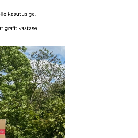
lle kasutusiga.
t grafitivastase