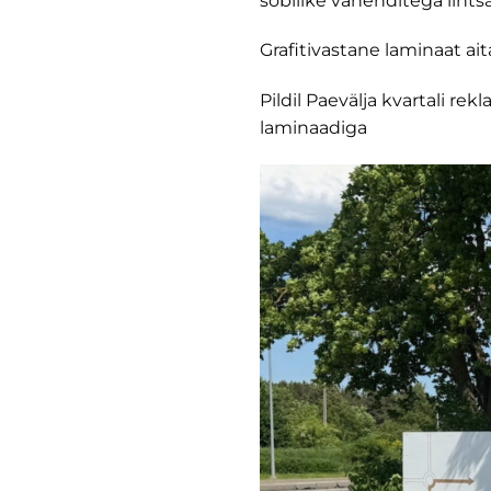
sobilike vahenditega lihtsa
Grafitivastane laminaat ai
Pildil Paevälja kvartali re
laminaadiga