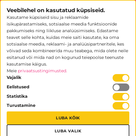
Skip
Veebilehel on kasutatud küpsiseid.
to
Kasutame küpsiseid sisu ja reklaamide
content
0
isikupärastamiseks, sotsiaalse meedia funktsioonide
pakkumiseks ning liikluse analüüsimiseks. Edastame
teavet selle kohta, kuidas meie saiti kasutate, ka oma
sotsiaalse meedia, reklaami- ja analüüsipartneritele, kes
ESITLUSTARVIKUD
/
RIPUTATAVAD REKLAAMID
võivad seda kombineerida muu teabega, mida olete neile
esitanud või mida nad on kogunud teiepoolse teenuste
FILTREERI
kasutamise käigus.
Meie
privaatsustingimusted.
Vajalik
Eelistused
Statistika
Turustamine
LUBA KÕIK
LUBA VALIK