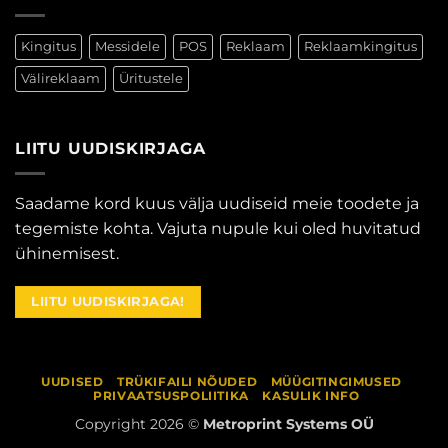
Kingitus
Messidele
POS
Reklaam
Reklaamkingitus
Välireklaam
Üritustele
LIITU UUDISKIRJAGA
Saadame kord kuus välja uudiseid meie toodete ja
tegemiste kohta. Vajuta nupule kui oled huvitatud
ühinemisest.
LIITU UUDISKIRJAGA!
UUDISED
TRÜKIFAILI NÕUDED
MÜÜGITINGIMUSED
PRIVAATSUSPOLIITIKA
KASULIK INFO
Copyright 2026 ©
Metroprint Systems OÜ