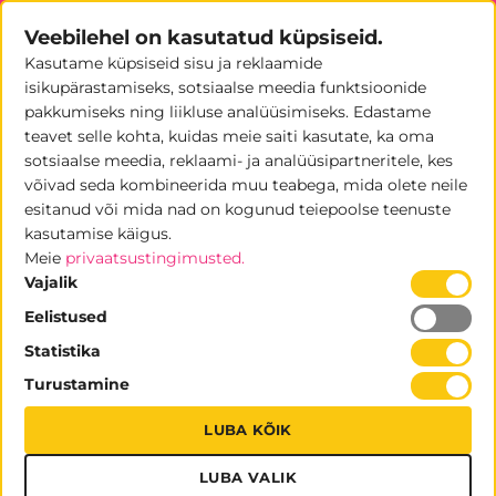
Skip
Veebilehel on kasutatud küpsiseid.
to
Kasutame küpsiseid sisu ja reklaamide
content
0
isikupärastamiseks, sotsiaalse meedia funktsioonide
pakkumiseks ning liikluse analüüsimiseks. Edastame
teavet selle kohta, kuidas meie saiti kasutate, ka oma
sotsiaalse meedia, reklaami- ja analüüsipartneritele, kes
LIPUD
/
REKLAAMLIPUD
võivad seda kombineerida muu teabega, mida olete neile
esitanud või mida nad on kogunud teiepoolse teenuste
FILTREERI
kasutamise käigus.
Meie
privaatsustingimusted.
Vajalik
Eelistused
Statistika
Reklaamlipud erinevates mõõtudes kõrgusega
Turustamine
2,6m kuni 4,8m.
LUBA KÕIK
LUBA VALIK