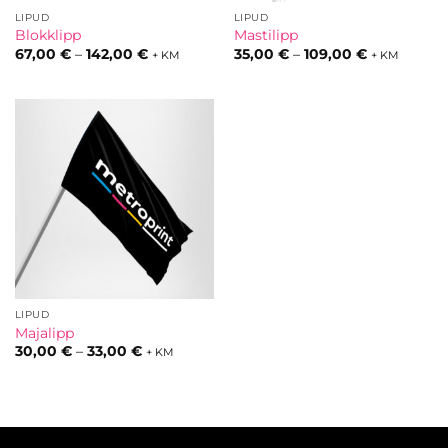
LIPUD
LIPUD
Blokklipp
Mastilipp
Hinnavahemik:
Hinnavahem
67,00
€
–
142,00
€
35,00
€
–
109,00
€
+ KM
+ KM
67,00 €
35,00 €
kuni
kuni
142,00 €
109,00 €
LIPUD
Majalipp
Hinnavahemik:
30,00
€
–
33,00
€
+ KM
30,00 €
kuni
33,00 €