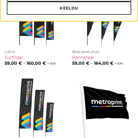
KEELDU
LIPUD
REKLAAMLIPUD
Surfilipp
Rannalipp
Hinnavahemik:
Hinnavahem
59,00
€
–
160,00
€
59,00
€
–
164,00
€
+ KM
+ KM
59,00 €
59,00 €
kuni
kuni
160,00 €
164,00 €