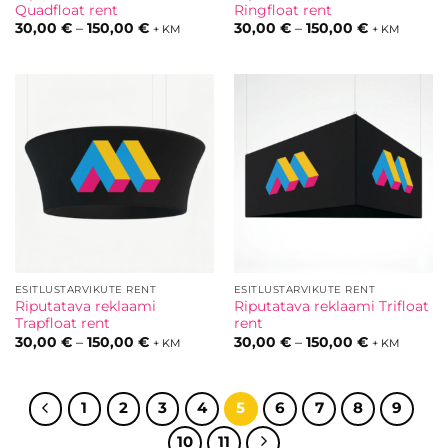
Quadfloat rent
Ringfloat rent
Hinnavahemik:
Hinnavahem
30,00
€
–
150,00
€
30,00
€
–
150,00
€
+ KM
+ KM
30,00 €
30,00 €
kuni
kuni
150,00 €
150,00 €
ESITLUSTARVIKUTE RENT
ESITLUSTARVIKUTE RENT
Riputatava reklaami
Riputatava reklaami Trifloat
Trapfloat rent
rent
Hinnavahemik:
Hinnavahem
30,00
€
–
150,00
€
30,00
€
–
150,00
€
+ KM
+ KM
30,00 €
30,00 €
kuni
kuni
150,00 €
150,00 €
1
2
3
4
5
6
7
8
9
10
11