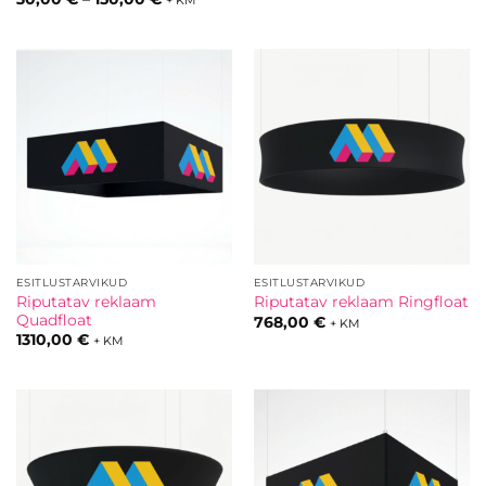
+ KM
kuni
30,00 €
205,00 €
kuni
150,00 €
ESITLUSTARVIKUD
ESITLUSTARVIKUD
Riputatav reklaam
Riputatav reklaam Ringfloat
Quadfloat
768,00
€
+ KM
1310,00
€
+ KM