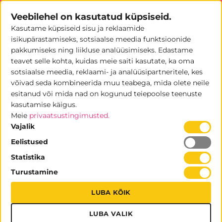
Skip
Veebilehel on kasutatud küpsiseid.
to
Kasutame küpsiseid sisu ja reklaamide
content
0
isikupärastamiseks, sotsiaalse meedia funktsioonide
pakkumiseks ning liikluse analüüsimiseks. Edastame
teavet selle kohta, kuidas meie saiti kasutate, ka oma
sotsiaalse meedia, reklaami- ja analüüsipartneritele, kes
TOOTED SILTIDEGA “MESSIDELE”
/
LEHEKÜLG 5
võivad seda kombineerida muu teabega, mida olete neile
esitanud või mida nad on kogunud teiepoolse teenuste
FILTREERI
kasutamise käigus.
Meie
privaatsustingimusted.
Vajalik
Eelistused
Statistika
Turustamine
LUBA KÕIK
LUBA VALIK