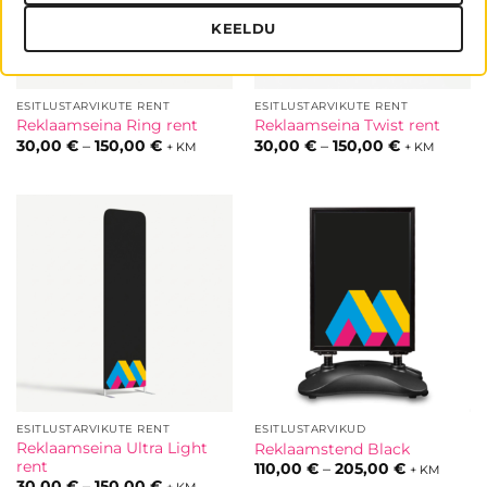
KEELDU
ESITLUSTARVIKUTE RENT
ESITLUSTARVIKUTE RENT
Reklaamseina Ring rent
Reklaamseina Twist rent
Hinnavahemik:
Hinnavahem
30,00
€
–
150,00
€
30,00
€
–
150,00
€
+ KM
+ KM
30,00 €
30,00 €
kuni
kuni
150,00 €
150,00 €
ESITLUSTARVIKUTE RENT
ESITLUSTARVIKUD
Reklaamseina Ultra Light
Reklaamstend Black
rent
Hinnavahe
110,00
€
–
205,00
€
+ KM
110,00 €
Hinnavahemik:
30,00
€
–
150,00
€