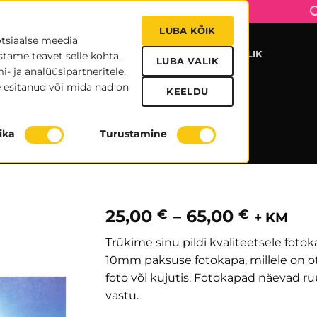
LUBA KÕIK
otsiaalse meedia
UDISED
MEIST
TRÜKIFAILID
KONTAKT
KASULIK
stame teavet selle kohta,
LUBA VALIK
- ja analüüsipartneritele,
 esitanud või mida nad on
KEELDU
Fotokapad
tika
Turustamine
FOTOTOOTED
Hinnav
25,00
–
65,00
€
€
+ KM
25,00 €
Trükime sinu pildi kvaliteetsele foto
kuni
10mm paksuse fotokapa, millele on ot
65,00 €
foto või kujutis. Fotokapad näevad ru
vastu.