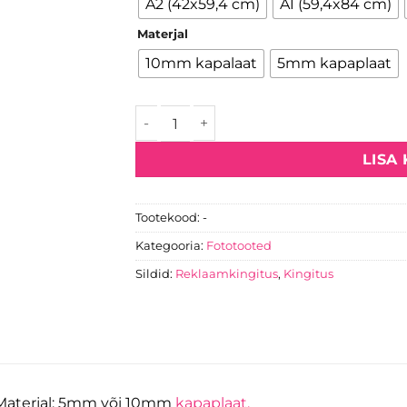
A2 (42x59,4 cm)
A1 (59,4x84 cm)
Materjal
10mm kapalaat
5mm kapaplaat
Fotokapad kogus
LISA
Tootekood:
-
Kategooria:
Fototooted
Sildid:
Reklaamkingitus
,
Kingitus
Materjal: 5mm või 10mm
kapaplaat.