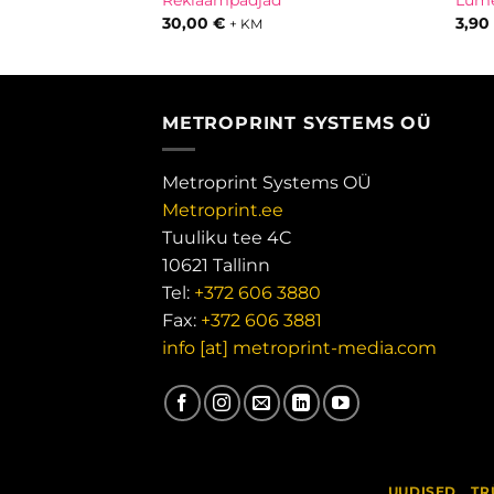
Reklaampadjad
Lume
30,00
€
3,9
+ KM
METROPRINT SYSTEMS OÜ
Metroprint Systems OÜ
Metroprint.ee
Tuuliku tee 4C
10621 Tallinn
Tel:
+372 606 3880
Fax:
+372 606 3881
info [at] metroprint-media.com
UUDISED
TR