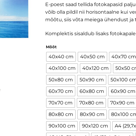
E-poest saad tellida fotokapasid pal
võib olla pildil nii horisontaalne kui
mõõtu, siis võta meiega ühendust ja te
Komplektis sisaldub lisaks fotokapale
Mõõt
40x40 cm
40x50 cm
40x70 cm
40x100 cm
40x120 cm
50x50 
50x80 cm
50x90 cm
50x100 c
60x70 cm
60x80 cm
60x90 cm
70x70 cm
70x80 cm
70x90 cm
80x80 cm
80x90 cm
80x100 c
90x100 cm
90x120 cm
A4 (29,7