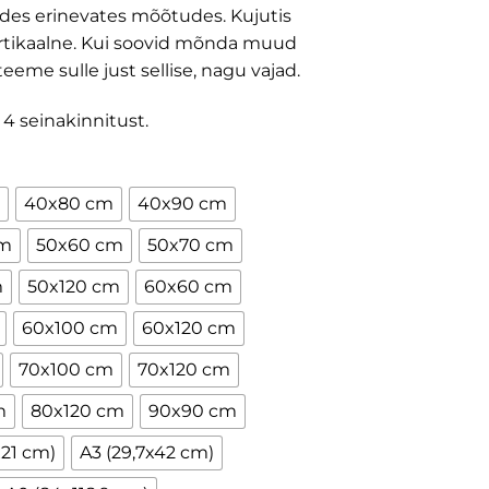
judes erinevates mõõtudes. Kujutis
 vertikaalne. Kui soovid mõnda muud
eme sulle just sellise, nagu vajad.
 4 seinakinnitust.
40x80 cm
40x90 cm
cm
50x60 cm
50x70 cm
m
50x120 cm
60x60 cm
60x100 cm
60x120 cm
70x100 cm
70x120 cm
m
80x120 cm
90x90 cm
x21 cm)
A3 (29,7x42 cm)