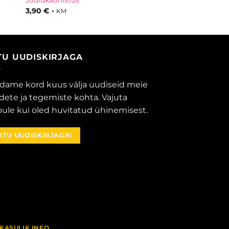
Jõulukaunistus
3,90
€
+ KM
ITU UUDISKIRJAGA
dame kord kuus välja uudiseid meie
dete ja tegemiste kohta. Vajuta
ule kui oled huvitatud ühinemisest.
IITU UUDISKIRJAGA!
KASULIK INFO