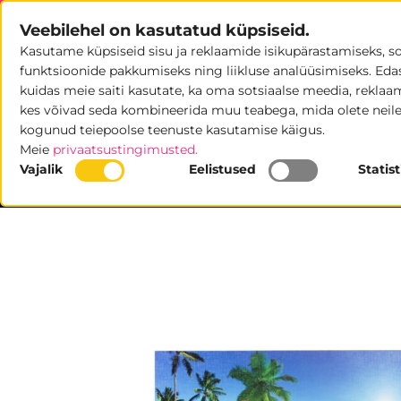
Skip
Veebilehel on kasutatud küpsiseid.
to
Kasutame küpsiseid sisu ja reklaamide isikupärastamiseks, s
content
POOD
U
funktsioonide pakkumiseks ning liikluse analüüsimiseks. Eda
kuidas meie saiti kasutate, ka oma sotsiaalse meedia, reklaami
kes võivad seda kombineerida muu teabega, mida olete neile
kogunud teiepoolse teenuste kasutamise käigus.
Meie
privaatsustingimusted.
Vajalik
Eelistused
Statis