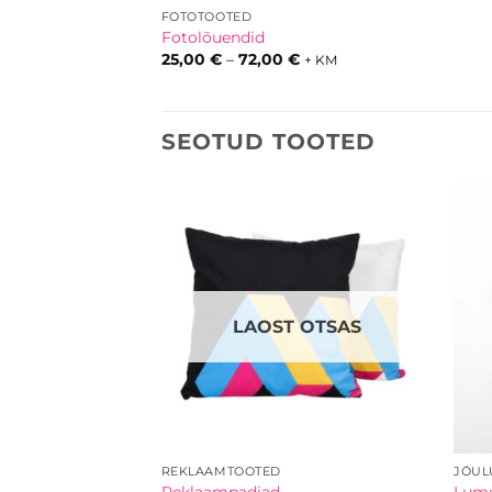
FOTOTOOTED
Fotolõuendid
Hinnavahemik:
25,00
€
–
72,00
€
+ KM
25,00 €
kuni
72,00 €
SEOTUD TOOTED
LAOST OTSAS
REKLAAMTOOTED
JÕUL