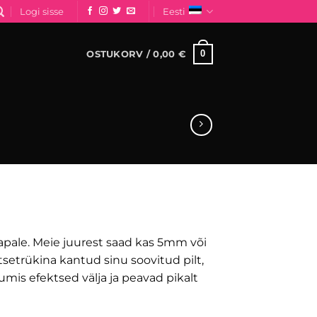
Logi sisse
Eesti
0
OSTUKORV /
0,00
€
ahemik:
kapale. Meie juurest saad kas 5mm või
setrükina kantud sinu soovitud pilt,
umis efektsed välja ja peavad pikalt