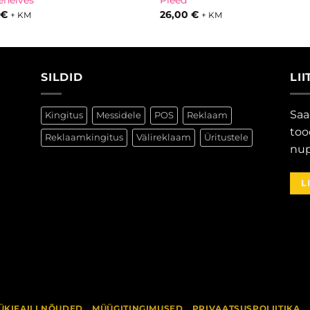
helves
Pleed
0
€
26,00
€
+ KM
+ KM
SILDID
LI
Saa
Kingitus
Messidele
POS
Reklaam
too
Reklaamkingitus
Välireklaam
Üritustele
nup
L
ÜKIFAILI NÕUDED
MÜÜGITINGIMUSED
PRIVAATSUSPOLIITIKA