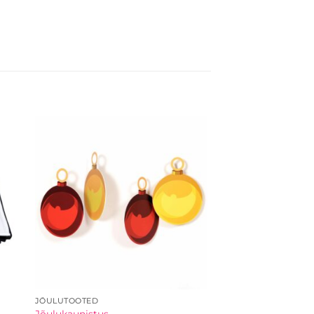
JÕULUTOOTED