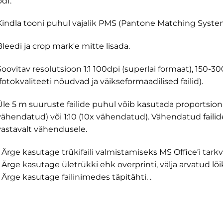
df.
Kindla tooni puhul vajalik PMS (Pantone Matching Syste
Bleedi ja crop mark'e mitte lisada.
Soovitav resolutsioon 1:1 100dpi (superlai formaat), 150-3
(fotokvaliteeti nõudvad ja väikseformaadilised failid).
Üle 5 m suuruste failide puhul võib kasutada proportsion
vähendatud) või 1:10 (10x vähendatud). Vähendatud failid
vastavalt vähendusele.
- Ärge kasutage trükifaili valmistamiseks MS Office’i tarkva
- Ärge kasutage ületrükki ehk overprinti, välja arvatud lõ
- Ärge kasutage failinimedes täpitähti. .