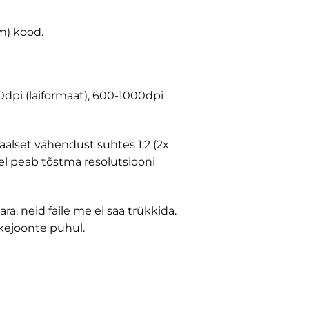
m) kood.
00dpi (laiformaat), 600-1000dpi
aalset vähendust suhtes 1:2 (2x
el peab tõstma resolutsiooni
ra, neid faile me ei saa trükkida.
ikejoonte puhul.