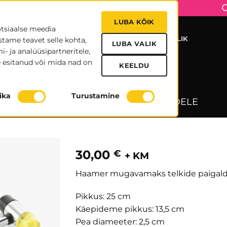
LUBA KÕIK
otsiaalse meedia
UDISED
MEIST
TRÜKIFAILID
KONTAKT
KASULIK
stame teavet selle kohta,
LUBA VALIK
- ja analüüsipartneritele,
 esitanud või mida nad on
KEELDU
Haamer
tika
Turustamine
TELGID
/
LISATARVIKUD TELKIDELE
30,00
€
+ KM
Haamer mugavamaks telkide paigald
Pikkus: 25 cm
Käepideme pikkus: 13,5 cm
Pea diameeter: 2,5 cm