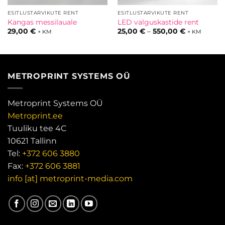
ESITLUSTARVIKUTE RENT
ESITLUSTARVIKUTE RENT
Kangas messilauale
LED valguskastide rent
hemik:
Hinnavahem
29,00
€
25,00
€
–
550,00
€
+ KM
+ KM
€
25,00 €
kuni
€
550,00 €
METROPRINT SYSTEMS OÜ
Metroprint Systems OÜ
Metroprint.ee
Tuuliku tee 4C
10621 Tallinn
Tel:
+372 606 3880
Fax:
+372 606 3881
info [at] metroprint-media.com