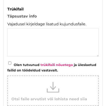
Trükifail
Täpsustav info
Vajadusel kirjeldage lisatud kujundusfaile.
Olen tutvunud
trükifaili nõuetega
ja üleslaetud
failid on töödeldud vastavalt.
Otsi faile arvutist või lohista need siia