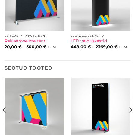
ESITLUSTARVIKUTE RENT
LED VALGUSKASTID
Reklaamseinte rent
LED valguskastid
Hinnavahemik:
Hinnava
20,00
€
–
500,00
€
449,00
€
–
2369,00
€
+ KM
+ KM
20,00 €
449,00 
kuni
kuni
500,00 €
2369,00
SEOTUD TOOTED