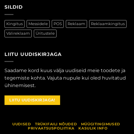
SILDID
Kingitus
Messidele
POS
Reklaam
Reklaamkingitus
Välireklaam
Üritustele
LIITU UUDISKIRJAGA
Saadame kord kuus välja uudiseid meie toodete ja
tegemiste kohta. Vajuta nupule kui oled huvitatud
ühinemisest.
LIITU UUDISKIRJAGA!
UUDISED
TRÜKIFAILI NÕUDED
MÜÜGITINGIMUSED
PRIVAATSUSPOLIITIKA
KASULIK INFO