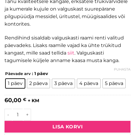
Tänu kvaliteetsele kangale, erksatele trükivärvidele
ja kumerale kujule on valguskast suurepärane
pilgupüüdja messidel, üritustel, müügisaalides või
kontorites.
Rendihind sisaldab valguskasti raami renti valitud
päevadeks. Lisaks raamile vajad ka ühte trükitud
kangast, mille saad tellida
siit
. Valguskasti
tagumisele küljele anname kaasa musta kanga.
PUHASTA
: 1 päev
Päevade arv
1 päev
2 päeva
3 päeva
4 päeva
5 päeva
60,00
€
+ KM
Kumera LED valguskasti rent kogus
LISA KORVI