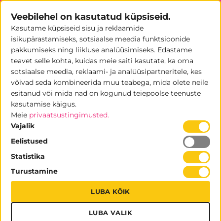
Skip
Veebilehel on kasutatud küpsiseid.
to
Kasutame küpsiseid sisu ja reklaamide
content
0
isikupärastamiseks, sotsiaalse meedia funktsioonide
pakkumiseks ning liikluse analüüsimiseks. Edastame
teavet selle kohta, kuidas meie saiti kasutate, ka oma
sotsiaalse meedia, reklaami- ja analüüsipartneritele, kes
võivad seda kombineerida muu teabega, mida olete neile
Kumera LED valguskasti rent
esitanud või mida nad on kogunud teiepoolse teenuste
kasutamise käigus.
ESITLUSTARVIKUTE RENT
Meie
privaatsustingimusted.
Vajalik
Eelistused
Statistika
Turustamine
LUBA KÕIK
LUBA VALIK