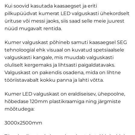
60,00 €
Kui soovid kasutada kaasaegset ja eriti
kuni
pilkupüüdvat kumerat LED valguskasti ühekordselt
300,00 €
ürituse või messi jaoks, siis saad selle meie juurest
nüüd mugavalt rentida.
Kumer valguskast põhineb samuti kaasaegsel SEG
tehnoloogial ehk visuaal on kuvatud spetsiaalsele
valguskasti kangale, mis muudab valguskasti
oluliselt kergemaks ja lihtsasti paigaldatavaks.
Valguskast on pakendis osadena, mida on lihtne
tööriistavabalt kokku panna ja lahti võtta.
Kumer LED valguskast on eraldiseisev, ühepoolne,
hõbedase 120mm plastikraamiga ning järgmiste
mõõtudega:
3000x2500mm