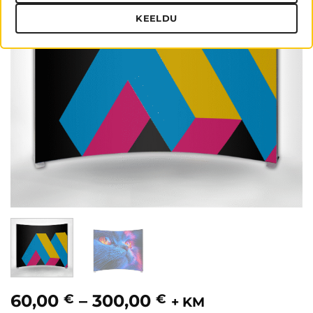
KEELDU
Hinnavahemik:
60,00
–
300,00
€
€
+ KM