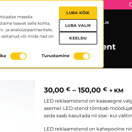
LUBA KÕIK
otsiaalse meedia
UDISED
MEIST
TRÜKIFAILID
KONTAKT
KASULIK
stame teavet selle kohta,
LUBA VALIK
- ja analüüsipartneritele,
 esitanud või mida nad on
KEELDU
LED reklaamstendi rent
tika
Turustamine
ESITLUSTARVIKUTE RENT
Hinna
30,00
–
150,00
€
€
+ KM
30,00 
LED reklaamstend on kaasaegne valgu
kuni
asemel. LED-stend tõmbab möödujate
150,00
seda saab kasutada nii sise- kui välit
LED reklaamstend on kahepoolne nin