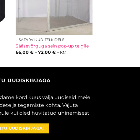
LISATARVIKUD TELKIDELE
Sääsevõrguga sein pop-up telgile
ik:
Hinnavahemik:
66,00
€
–
72,00
€
+ KM
66,00 €
kuni
72,00 €
ITU UUDISKIRJAGA
dame kord kuus välja uudiseid meie
dete ja tegemiste kohta. Vajuta
ule kui oled huvitatud ühinemisest.
IITU UUDISKIRJAGA!