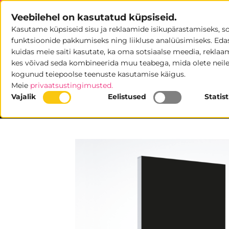
Skip
Veebilehel on kasutatud küpsiseid.
to
Kasutame küpsiseid sisu ja reklaamide isikupärastamiseks, s
content
POOD
U
funktsioonide pakkumiseks ning liikluse analüüsimiseks. Eda
kuidas meie saiti kasutate, ka oma sotsiaalse meedia, reklaami
kes võivad seda kombineerida muu teabega, mida olete neile
kogunud teiepoolse teenuste kasutamise käigus.
Meie
privaatsustingimusted.
Vajalik
Eelistused
Statis