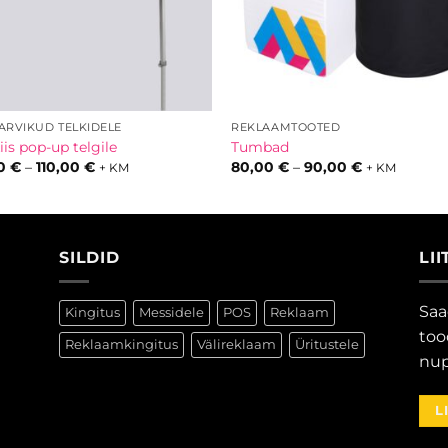
TARVIKUD TELKIDELE
REKLAAMTOOTED
is pop-up telgile
Tumbad
Hinnavahemik:
Hinnavahem
00
€
–
110,00
€
80,00
€
–
90,00
€
+ KM
+ KM
83,00 €
80,00 €
kuni
kuni
110,00 €
90,00 €
SILDID
LI
Saa
Kingitus
Messidele
POS
Reklaam
too
Reklaamkingitus
Välireklaam
Üritustele
nup
L