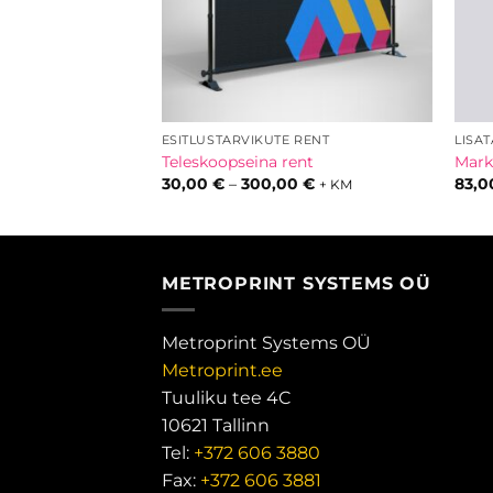
KIDELE
ESITLUSTARVIKUTE RENT
LISA
pop-up telgile
Teleskoopseina rent
Marki
Hinnavahemik:
Hinnavahemik:
€
30,00
€
–
300,00
€
83,
+ KM
+ KM
61,00 €
30,00 €
kuni
kuni
72,00 €
300,00 €
METROPRINT SYSTEMS OÜ
Metroprint Systems OÜ
Metroprint.ee
Tuuliku tee 4C
10621 Tallinn
Tel:
+372 606 3880
Fax:
+372 606 3881