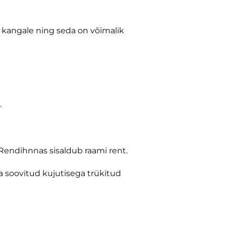
 kangale ning seda on võimalik
.
 Rendihnnas sisaldub raami rent.
ja soovitud kujutisega trükitud