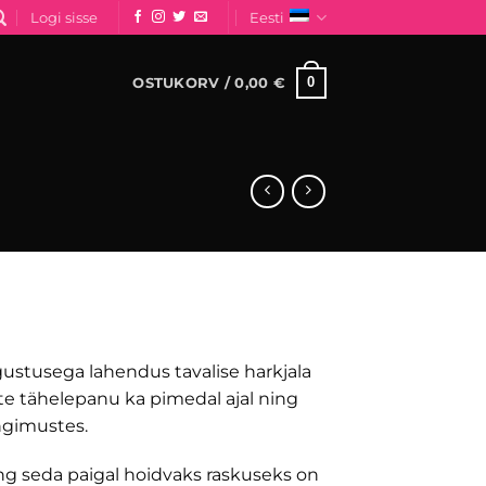
Logi sisse
Eesti
0
OSTUKORV /
0,00
€
vahemik:
€
stusega lahendus tavalise harkjala
 tähelepanu ka pimedal ajal ning
 €
ingimustes.
g seda paigal hoidvaks raskuseks on