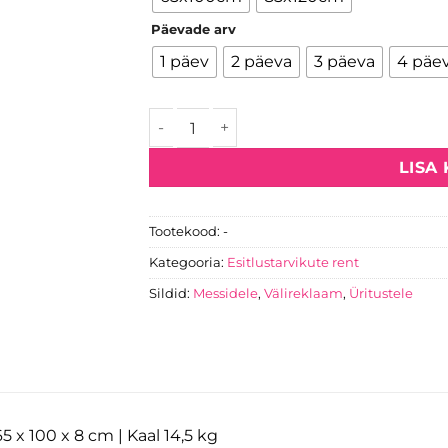
Päevade arv
1 päev
2 päeva
3 päeva
4 päe
LED reklaamstendi rent kogus
LISA
Tootekood:
-
Kategooria:
Esitlustarvikute rent
Sildid:
Messidele
,
Välireklaam
,
Üritustele
5 x 100 x 8 cm | Kaal 14,5 kg