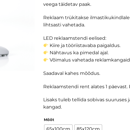
veega täidetav paak.
Reklaam trükitakse ilmastikukindlale
lihtsasti vahetada.
LED reklaamstendi eelised:
Kiire ja tööriistavaba paigaldus.
Nähtavus ka pimedal ajal.
Võimalus vahetada reklamkangaid
Saadaval kahes mõõdus.
Reklaamstendi rent alates 1 päevast.
Lisaks tuleb tellida sobivas suuruses 
kangad.
Mõõt
65x100cm
85x120cm