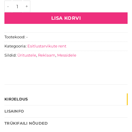
LED RGB valguskasti rent kogus
LISA KORVI
Tootekood:
-
Kategooria:
Esitlustarvikute rent
Sildid:
Üritustele
,
Reklaam
,
Messidele
KIRJELDUS
LISAINFO
TRÜKIFAILI NÕUDED