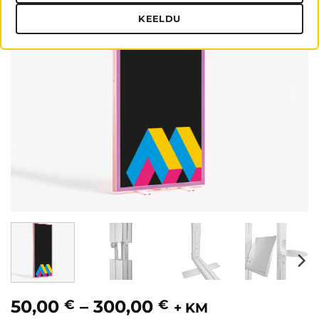
KEELDU
Hinnavahemik:
50,00
–
300,00
€
€
+ KM