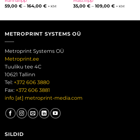
Rannalipp
Mastilipp
hemik:
Hinnavahemik:
Hinnavahem
59,00
€
–
164,00
€
35,00
€
–
109,00
€
+ KM
+ KM
€
59,00 €
35,00 €
kuni
kuni
€
164,00 €
109,00 €
METROPRINT SYSTEMS OÜ
Metroprint Systems OÜ
Metroprint.ee
Tuuliku tee 4C
10621 Tallinn
Tel:
+372 606 3880
Fax:
+372 606 3881
info [at] metroprint-media.com
SILDID