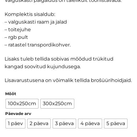
Valguskasti paigaldus on täielikult tööriistavaba.
Komplektis sisaldub:
– valguskasti raam ja jalad
– toitejuhe
– rgb pult
– ratastel transpordikohver.
Lisaks tuleb tellida sobivas mõõdud trükitud
kangad soovitud kujundusega.
Lisavarustusena on võimalik tellida brošüürihoidjaid.
Mõõt
100x250cm
300x250cm
Päevade arv
1 päev
2 päeva
3 päeva
4 päeva
5 päeva