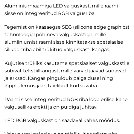
50,00 €
Alumiiniumraamiga LED valguskast, mille raami
kuni
sisse on integreeritud RGB valgusriba.
300,00 €
Tegemist on kaasaegse SEG (silicone edge graphics)
tehnoloogial põhineva valguskastiga, mille
alumiiniumist raami sisse kinnitatakse spetsiaalse
silikoonriba abil trükitud valguskasti kangas.
Kujutise trükiks kasutame spetsiaalset valguskastile
sobivat tekstiilkangast, mille värvid jäävad sügavad
ja erksad. Kangas pinguldub paigaldusel ning
lõpptulemus jääb täielikult kortsuvaba.
Raami sisse integreeritud RGB riba loob erilise kahe
valgusallika efekti ja on puldiga juhitav.
LED RGB valguskast on saadaval kahes mõõdus.