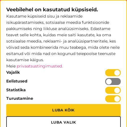
Skip
Veebilehel on kasutatud küpsiseid.
to
Kasutame küpsiseid sisu ja reklaamide
content
0
isikupärastamiseks, sotsiaalse meedia funktsioonide
pakkumiseks ning liikluse analüüsimiseks. Edastame
teavet selle kohta, kuidas meie saiti kasutate, ka oma
sotsiaalse meedia, reklaami- ja analüüsipartneritele, kes
võivad seda kombineerida muu teabega, mida olete neile
LED RGB valguskasti rent
esitanud või mida nad on kogunud teiepoolse teenuste
kasutamise käigus.
ESITLUSTARVIKUTE RENT
Meie
privaatsustingimusted.
Vajalik
Eelistused
Statistika
Turustamine
LUBA KÕIK
LUBA VALIK