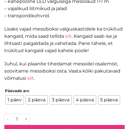
– kahepoolne LED valgusega messilaud 1×1 m
– vajalikud liitmikud ja jalad
– transpordikohvrid.
Lisaks vajad messiboksi valguskastidele ka trükitud
kangaid, mida saad tellida
siit
. Kangaid saab ise ja
lihtsasti paigaldada ja vahetada. Pane tähele, et
trükitud kangaid vajad kahele poole!
Juhul, kui plaanite tihedamat messidel osalemist,
soovitame messiboksi osta. Vaata kõiki pakutavaid
võimalusi
siit
.
Päevade arv
1 päev
2 päeva
3 päeva
4 päeva
5 päeva
Messiboks 6x6 C rent kogus