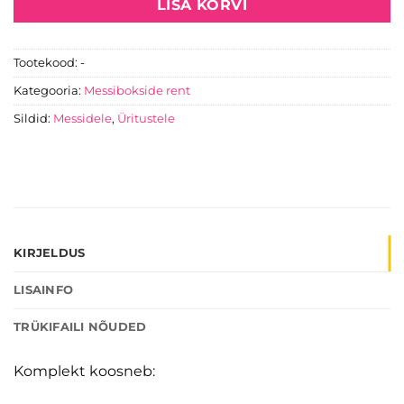
LISA KORVI
Tootekood:
-
Kategooria:
Messibokside rent
Sildid:
Messidele
,
Üritustele
KIRJELDUS
LISAINFO
TRÜKIFAILI NÕUDED
Komplekt koosneb: