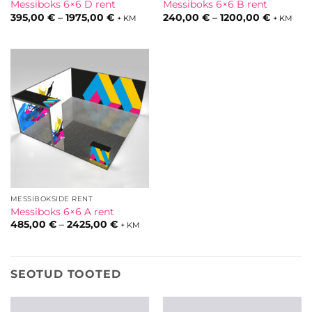
Messiboks 6×6 D rent
Messiboks 6×6 B rent
Hinnavahemik:
Hinnava
395,00
€
–
1975,00
€
240,00
€
–
1200,00
€
+ KM
+ KM
395,00 €
240,00 
kuni
kuni
1975,00 €
1200,00 
MESSIBOKSIDE RENT
Messiboks 6×6 A rent
Hinnavahemik:
485,00
€
–
2425,00
€
+ KM
485,00 €
kuni
2425,00 €
SEOTUD TOOTED