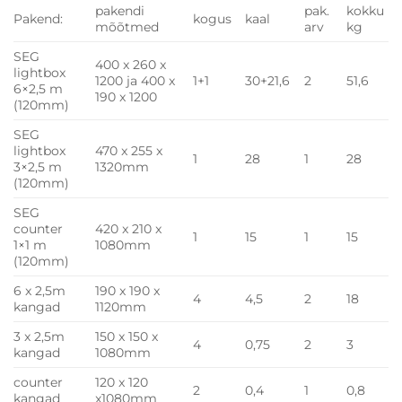
pakendi
pak.
kokku
Pakend:
kogus
kaal
mõõtmed
arv
kg
SEG
400 x 260 x
lightbox
1200 ja 400 x
1+1
30+21,6
2
51,6
6×2,5 m
190 x 1200
(120mm)
SEG
lightbox
470 x 255 x
1
28
1
28
3×2,5 m
1320mm
(120mm)
SEG
counter
420 x 210 x
1
15
1
15
1×1 m
1080mm
(120mm)
6 x 2,5m
190 x 190 x
4
4,5
2
18
kangad
1120mm
3 x 2,5m
150 x 150 x
4
0,75
2
3
kangad
1080mm
counter
120 x 120
2
0,4
1
0,8
kangad
x1080mm