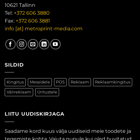
10621 Tallinn
Tel:
+372 606 3880
Fax:
+372 606 3881
info [at] metroprint-media.com
SILDID
Kingitus
Messidele
POS
Reklaam
Reklaamkingitus
Välireklaam
Üritustele
LIITU UUDISKIRJAGA
Saadame kord kuus välja uudiseid meie toodete ja
tegemiste kohta. Vajuta nupule kui oled huvitatud