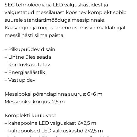
SEG tehnoloogiaga LED valguskastidest ja
valgustatud messilauast koosnev komplekt sobib
suurele standardmõõduga messipinnale.
Kaasaegne ja mõjus lahendus, mis võimaldab igal
messil hästi silma paista.
– Pilkupüüdev disain
– Lihtne üles seada
– Korduvkasutatav
– Energiasäästlik
– Vastupidav
Messiboksi põrandapinna suurus: 6×6 m
Messiboksi kõrgus: 2,5 m
Komplekti kuuluvad:
– kahepoolne LED valguskast 6×2,5 m
– kahepoolsed LED valguskastid 2×2,5 m