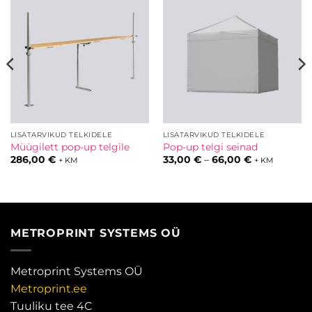
LISATARVIKUD TELKIDELE
LISATARVIKUD TELKIDELE
Müügilett pop-up telgile
Pop-up telgi seinad
mik:
Hinnavahemi
286,00
€
33,00
€
–
66,00
€
+ KM
+ KM
33,00 €
kuni
66,00 €
METROPRINT SYSTEMS OÜ
Metroprint Systems OÜ
Metroprint.ee
Tuuliku tee 4C