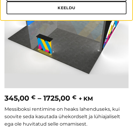
KEELDU
Hinnavahemik:
345,00
–
1725,00
€
€
+ KM
345,00 €
Messiboksi rentimine on heaks lahenduseks, kui
kuni
soovite seda kasutada ühekordselt ja lühiajaliselt
1725,00 €
ega ole huvitatud selle omamisest.