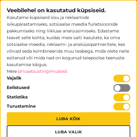
Skip
Veebilehel on kasutatud küpsiseid.
to
Kasutame küpsiseid sisu ja reklaamide
content
0
isikupärastamiseks, sotsiaalse meedia funktsioonide
pakkumiseks ning liikluse analüüsimiseks. Edastame
teavet selle kohta, kuidas meie saiti kasutate, ka oma
sotsiaalse meedia, reklaami- ja analüüsipartneritele, kes
võivad seda kombineerida muu teabega, mida olete neile
Messiboks 6×6 C rent
esitanud või mida nad on kogunud teiepoolse teenuste
kasutamise käigus.
MESSIBOKSIDE RENT
Meie
privaatsustingimusted.
Vajalik
Eelistused
Statistika
Turustamine
LUBA KÕIK
LUBA VALIK