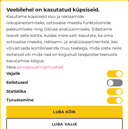
Skip
Veebilehel on kasutatud küpsiseid.
to
Kasutame küpsiseid sisu ja reklaamide
content
0
isikupärastamiseks, sotsiaalse meedia funktsioonide
pakkumiseks ning liikluse analüüsimiseks. Edastame
teavet selle kohta, kuidas meie saiti kasutate, ka oma
sotsiaalse meedia, reklaami- ja analüüsipartneritele, kes
võivad seda kombineerida muu teabega, mida olete neile
Müügilett pop-up telgile
esitanud või mida nad on kogunud teiepoolse teenuste
kasutamise käigus.
TELGID
/
LISATARVIKUD TELKIDELE
Meie
privaatsustingimusted.
Vajalik
Eelistused
Statistika
Turustamine
LUBA KÕIK
LUBA VALIK