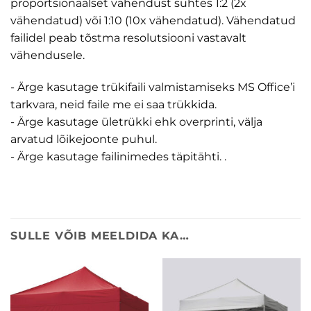
proportsionaalset vähendust suhtes 1:2 (2x
vähendatud) või 1:10 (10x vähendatud). Vähendatud
failidel peab tõstma resolutsiooni vastavalt
vähendusele.
- Ärge kasutage trükifaili valmistamiseks MS Office’i
tarkvara, neid faile me ei saa trükkida.
- Ärge kasutage ületrükki ehk overprinti, välja
arvatud lõikejoonte puhul.
- Ärge kasutage failinimedes täpitähti. .
SULLE VÕIB MEELDIDA KA…