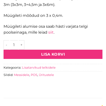
3m (3x3m, 3×4,5m ja 3x6m).
Müügileti mõõdud on 3 x 0,4m.
Müügileti alumise osa saab hästi varjata telgi
poolseinaga, mille leiad
siit
.
Müügilett pop-up telgile kogus
LISA KORVI
Kategooria:
Lisatarvikud telkidele
Sildid:
Messidele
,
POS
,
Üritustele