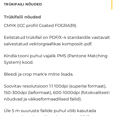
TRÜKIFAILI NÕUDED
Trükifaili nõuded
CMYK (ICC profiil Coated FOGRA39).
Eelistatud trükifail on PDF/X-4 standardile vastavalt
salvestatud vektorgraafikas komposiit-pdf.
Kindla tooni puhul vajalik PMS (Pantone Matching
System) kood.
Bleedi ja crop mark'e mitte lisada.
Soovitav resolutsioon 1:1 100dpi (superlai formaat),
150-300dpi (laiformaat), 600-1000dpi (fotokvaliteeti
nõudvad ja väikseformaadilised failid).
Üle 5 m suuruste failide puhul võib kasutada