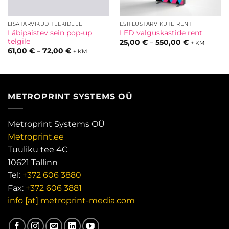
LISATARVIKUD TELKIDELE
ESITLUSTARVIKUTE RENT
Läbipaistev sein pop-up
LED valguskastide rent
telgile
mik:
Hinnavahem
25,00
€
–
550,00
€
+ KM
25,00 €
Hinnavahemik:
61,00
€
–
72,00
€
+ KM
kuni
61,00 €
550,00 €
kuni
72,00 €
METROPRINT SYSTEMS OÜ
Metroprint Systems OÜ
Metroprint.ee
Tuuliku tee 4C
10621 Tallinn
Tel:
+372 606 3880
Fax:
+372 606 3881
info [at] metroprint-media.com