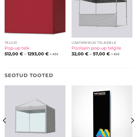
TELGID
LISATARVIKUD TELKIDELE
Pop-up telk
Poolsein pop-up telgile
Hinnavahemik:
Hinnavahemi
512,00
€
–
1293,00
€
32,00
€
–
57,00
€
+ KM
+ KM
512,00 €
32,00 €
kuni
kuni
1293,00 €
57,00 €
SEOTUD TOOTED