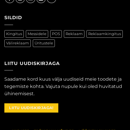
SILDID
Kingitus
Messidele
POS
Reklaam
Reklaamkingitus
Välireklaam
Üritustele
LIITU UUDISKIRJAGA
Saadame kord kuus välja uudiseid meie toodete ja
tegemiste kohta. Vajuta nupule kui oled huvitatud
ühinemisest.
LIITU UUDISKIRJAGA!