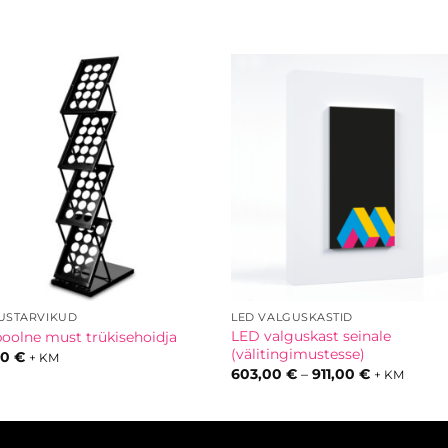
LUSTARVIKUD
LED VALGUSKASTID
LED valguskast seinale
oolne must trükisehoidja
(välitingimustesse)
00
€
+ KM
Hinnavahe
603,00
€
–
911,00
€
+ KM
603,00 €
kuni
911,00 €