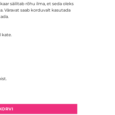
aar säilitab rõhu ilma, et seda oleks
. Väravat saab korduvalt kasutada
tada.
 kate.
st.
 KORVI