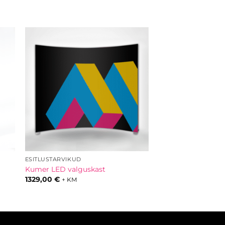
ESITLUSTARVIKUD
Kumer LED valguskast
1329,00
€
+ KM
mik: