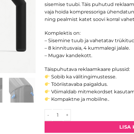
sisemise tuubi. Täis puhutud reklaamk
vaja hoida kompressoriga ühendatuna
ning pealmist katet soovi korral vahe
Komplektis on:
– Sisemine tuub ja vahetatav trükitud
– 8 kinnitusvaia, 4 kummalegi jalale.
– Mugav kandekott.
Täispuhutava reklaamkaare plussid:
Sobib ka välitingimustesse.
Tööriistavaba paigaldus.
Võimaldab mitmekordset kasutami
Kompaktne ja mobiilne..
Täispuhutav värav Triangle kogus
LISA