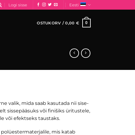
Logi sisse
Eesti
0
OSTUKORV /
0,00
€
e valik, mida saab kasutada nii sise-
t sissepääsuks või finišiks üritustele,
le või efektseks taustaks.
polüestermaterjalile, mis katab