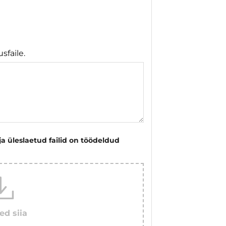
sfaile.
ja üleslaetud failid on töödeldud
ed siia