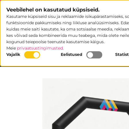
Skip
Veebilehel on kasutatud küpsiseid.
to
Kasutame küpsiseid sisu ja reklaamide isikupärastamiseks, s
content
POOD
U
funktsioonide pakkumiseks ning liikluse analüüsimiseks. Eda
kuidas meie saiti kasutate, ka oma sotsiaalse meedia, reklaami
kes võivad seda kombineerida muu teabega, mida olete neile
kogunud teiepoolse teenuste kasutamise käigus.
Meie
privaatsustingimusted.
Vajalik
Eelistused
Statis