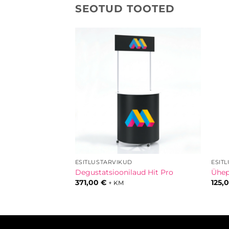
SEOTUD TOOTED
ESITLUSTARVIKUD
ESIT
m Ringfloat
Degustatsioonilaud Hit Pro
Ühep
371,00
€
125,
+ KM