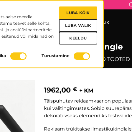
LUBA KÕIK
otsiaalse meedia
UDISED
MEIST
TRÜKIFAILID
KONTAKT
KASULIK
stame teavet selle kohta,
LUBA VALIK
- ja analüüsipartneritele,
 esitanud või mida nad on
KEELDU
Täispuhutav värav Triangle
tika
Turustamine
ESITLUSTARVIKUD
/
TÄISPUHUTAVAD TOOTED
1962,00
€
+ KM
Täispuhutav reklaamkaar on populaarn
kui välitingimustes. Sobib suurepärasel
dekoratiivseks elemendiks festivalide
Reklaam trükitakse ilmastikukindlale 