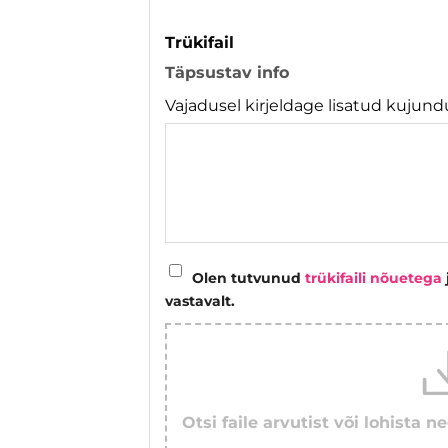
Trükifail
Täpsustav info
Vajadusel kirjeldage lisatud kujundu
Olen tutvunud
trükifaili nõuetega
vastavalt.
Otsi faile arvutist või lohista ne