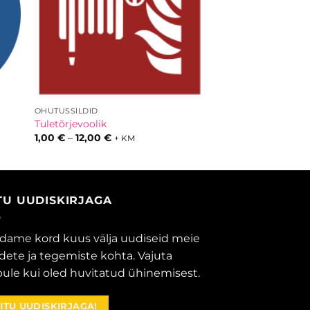
OHUTUSSILDID
Tuletõrjevoolik
Hinnavahemik:
1,00
€
–
12,00
€
+ KM
1,00 €
kuni
12,00 €
ITU UUDISKIRJAGA
dame kord kuus välja uudiseid meie
dete ja tegemiste kohta. Vajuta
ule kui oled huvitatud ühinemisest.
IITU UUDISKIRJAGA!