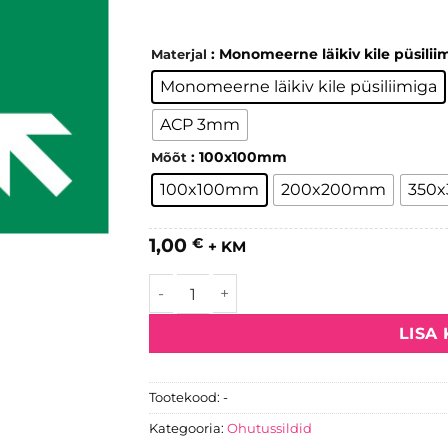
: Monomeerne läikiv kile püsilii
Materjal
Monomeerne läikiv kile püsiliimiga
ACP 3mm
: 100x100mm
Mõõt
100x100mm
200x200mm
350
1,00
€
+ KM
Kogunemiskoht kogus
LISA
Tootekood:
-
Kategooria:
Ohutussildid