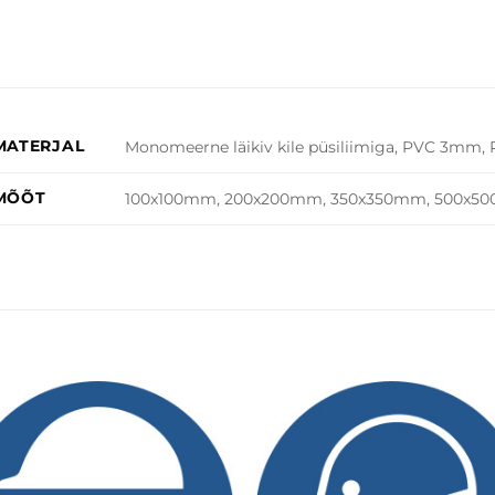
MATERJAL
Monomeerne läikiv kile püsiliimiga, PVC 3m
MÕÕT
100x100mm, 200x200mm, 350x350mm, 500x5