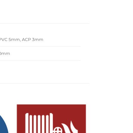
m, PVC 5mm, ACP 3mm
00mm