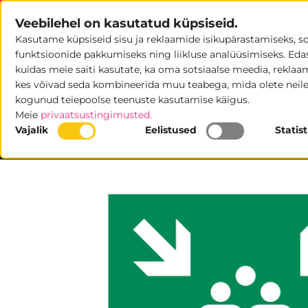
Skip
Veebilehel on kasutatud küpsiseid.
to
Kasutame küpsiseid sisu ja reklaamide isikupärastamiseks, s
content
POOD
U
funktsioonide pakkumiseks ning liikluse analüüsimiseks. Eda
kuidas meie saiti kasutate, ka oma sotsiaalse meedia, reklaami
kes võivad seda kombineerida muu teabega, mida olete neile
kogunud teiepoolse teenuste kasutamise käigus.
Meie
privaatsustingimusted.
Vajalik
Eelistused
Statis