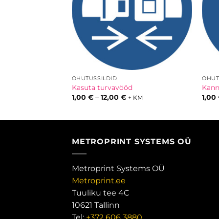
OHUTUSSILDID
OHUT
eid
Kasuta turvavööd
Kanna
innavahemik:
Hinnavahemik:
1,00
€
–
12,00
€
1,00
+ KM
+ KM
,00 €
1,00 €
uni
kuni
2,00 €
12,00 €
METROPRINT SYSTEMS OÜ
Metroprint Systems OÜ
Metroprint.ee
Tuuliku tee 4C
10621 Tallinn
Tel:
+372 606 3880