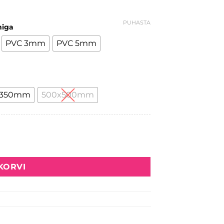
PUHASTA
miga
PVC 3mm
PVC 5mm
x350mm
500x500mm
 KORVI