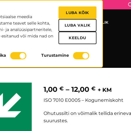
LUBA KÕIK
otsiaalse meedia
UDISED
MEIST
TRÜKIFAILID
KONTAKT
KASULIK
stame teavet selle kohta,
LUBA VALIK
- ja analüüsipartneritele,
 esitanud või mida nad on
KEELDU
Kogunemiskoht
tika
Turustamine
OHUTUSSILDID
Hinnavah
1,00
–
12,00
€
€
+ KM
1,00 €
ISO 7010 E0005 – Kogunemiskoht
kuni
12,00 €
Ohutussilti on võimalik tellida erinev
suurustes.