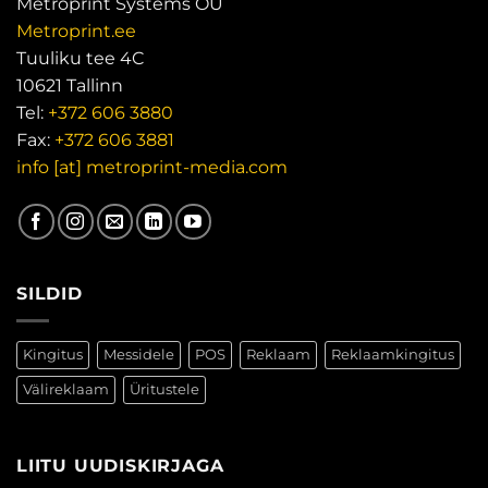
Metroprint Systems OÜ
Metroprint.ee
Tuuliku tee 4C
10621 Tallinn
Tel:
+372 606 3880
Fax:
+372 606 3881
info [at] metroprint-media.com
SILDID
Kingitus
Messidele
POS
Reklaam
Reklaamkingitus
Välireklaam
Üritustele
LIITU UUDISKIRJAGA