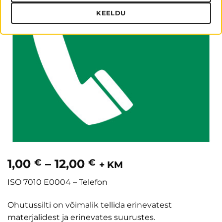
KEELDU
Hinnavahemik:
1,00
–
12,00
€
€
+ KM
1,00 €
ISO 7010 E0004 – Telefon
kuni
12,00 €
Ohutussilti on võimalik tellida erinevatest
materjalidest ja erinevates suurustes.