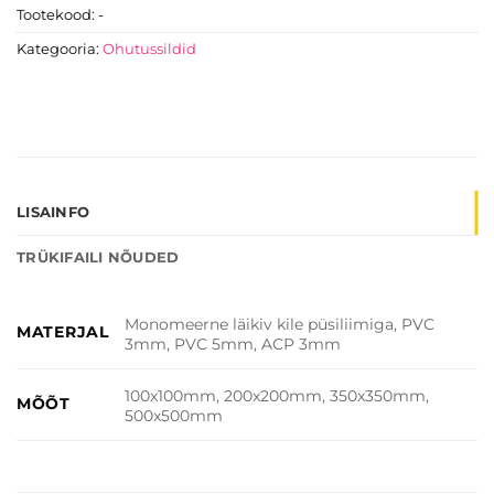
Tootekood:
-
Kategooria:
Ohutussildid
LISAINFO
TRÜKIFAILI NÕUDED
Monomeerne läikiv kile püsiliimiga, PVC
MATERJAL
3mm, PVC 5mm, ACP 3mm
100x100mm, 200x200mm, 350x350mm,
MÕÕT
500x500mm