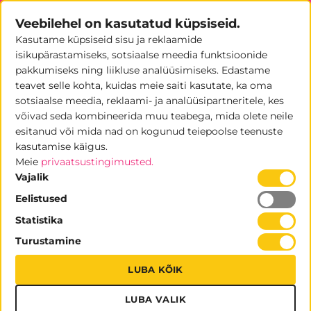
Skip
Veebilehel on kasutatud küpsiseid.
to
Kasutame küpsiseid sisu ja reklaamide
content
0
isikupärastamiseks, sotsiaalse meedia funktsioonide
pakkumiseks ning liikluse analüüsimiseks. Edastame
teavet selle kohta, kuidas meie saiti kasutate, ka oma
sotsiaalse meedia, reklaami- ja analüüsipartneritele, kes
võivad seda kombineerida muu teabega, mida olete neile
Telefon
esitanud või mida nad on kogunud teiepoolse teenuste
kasutamise käigus.
OHUTUSSILDID
Meie
privaatsustingimusted.
Vajalik
Eelistused
Statistika
Turustamine
LUBA KÕIK
LUBA VALIK