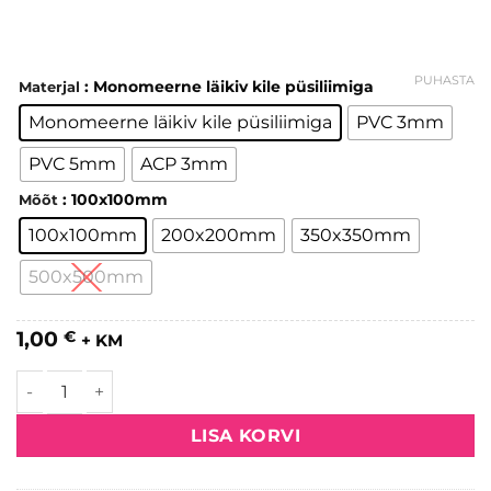
PUHASTA
: Monomeerne läikiv kile püsiliimiga
Materjal
Monomeerne läikiv kile püsiliimiga
PVC 3mm
PVC 5mm
ACP 3mm
: 100x100mm
Mõõt
100x100mm
200x200mm
350x350mm
500x500mm
1,00
€
+ KM
Telefon kogus
LISA KORVI