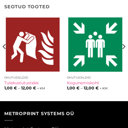
SEOTUD TOOTED
OHUTUSSILDID
OHUTUSSILDID
Tulekustutustekk
Kogunemiskoht
k:
Hinnavahemik:
Hinnavahemik:
1,00
€
–
12,00
€
1,00
€
–
12,00
€
+ KM
+ KM
1,00 €
1,00 €
kuni
kuni
12,00 €
12,00 €
METROPRINT SYSTEMS OÜ