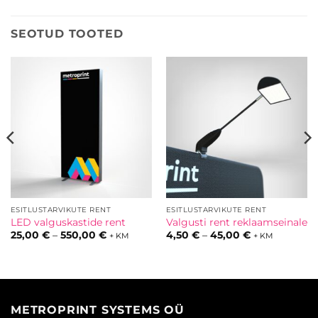
SEOTUD TOOTED
ESITLUSTARVIKUTE RENT
ESITLUSTARVIKUTE RENT
LED valguskastide rent
Valgusti rent reklaamseinale
emik:
Hinnavahemik:
Hinnavahemik
25,00
€
–
550,00
€
4,50
€
–
45,00
€
+ KM
+ KM
25,00 €
4,50 €
kuni
kuni
550,00 €
45,00 €
METROPRINT SYSTEMS OÜ