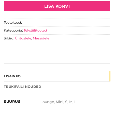
Kott-toolid kogus
LISA KORVI
Tootekood:
-
Kategooria:
Tekstiilitooted
Sildid:
Üritustele
,
Messidele
LISAINFO
TRÜKIFAILI NÕUDED
SUURUS
Lounge, Mini, S, M, L