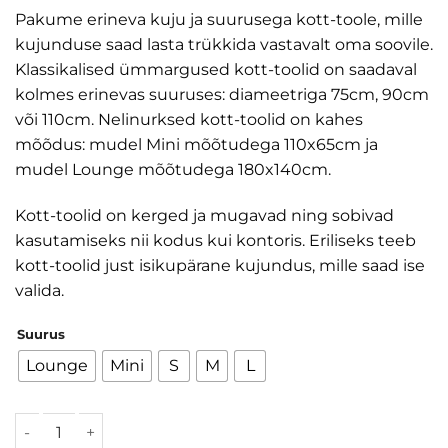
125,00 €
Pakume erineva kuju ja suurusega kott-toole, mille
kuni
kujunduse saad lasta trükkida vastavalt oma soovile.
210,00 €
Klassikalised ümmargused kott-toolid on saadaval
kolmes erinevas suuruses: diameetriga 75cm, 90cm
või 110cm. Nelinurksed kott-toolid on kahes
mõõdus: mudel Mini mõõtudega 110x65cm ja
mudel Lounge mõõtudega 180x140cm.
Kott-toolid on kerged ja mugavad ning sobivad
kasutamiseks nii kodus kui kontoris. Eriliseks teeb
kott-toolid just isikupärane kujundus, mille saad ise
valida.
Suurus
Lounge
Mini
S
M
L