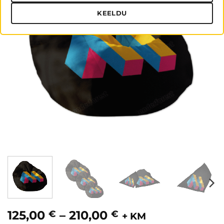
KEELDU
Hinnavahemik:
125,00
–
210,00
€
€
+ KM