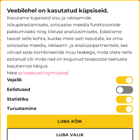
Skip
Veebilehel on kasutatud küpsiseid.
to
Kasutame küpsiseid sisu ja reklaamide
content
0
isikupärastamiseks, sotsiaalse meedia funktsioonide
pakkumiseks ning liikluse analüüsimiseks. Edastame
teavet selle kohta, kuidas meie saiti kasutate, ka oma
sotsiaalse meedia, reklaami- ja analüüsipartneritele, kes
võivad seda kombineerida muu teabega, mida olete neile
Kott-toolid
esitanud või mida nad on kogunud teiepoolse teenuste
kasutamise käigus.
TEKSTIILITOOTED
Meie
privaatsustingimusted.
Vajalik
Eelistused
Statistika
Turustamine
LUBA KÕIK
LUBA VALIK