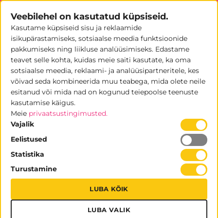
Skip
Veebilehel on kasutatud küpsiseid.
to
Kasutame küpsiseid sisu ja reklaamide
content
0
isikupärastamiseks, sotsiaalse meedia funktsioonide
pakkumiseks ning liikluse analüüsimiseks. Edastame
teavet selle kohta, kuidas meie saiti kasutate, ka oma
sotsiaalse meedia, reklaami- ja analüüsipartneritele, kes
võivad seda kombineerida muu teabega, mida olete neile
Rasedatele keelatud
esitanud või mida nad on kogunud teiepoolse teenuste
kasutamise käigus.
OHUTUSSILDID
Meie
privaatsustingimusted.
Vajalik
Eelistused
Statistika
Turustamine
LUBA KÕIK
LUBA VALIK