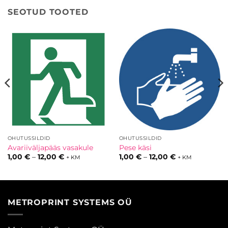
SEOTUD TOOTED
OHUTUSSILDID
OHUTUSSILDID
Avariiväljapääs vasakule
Pese käsi
k:
Hinnavahemik:
Hinnavahemik:
1,00
€
–
12,00
€
1,00
€
–
12,00
€
+ KM
+ KM
1,00 €
1,00 €
kuni
kuni
12,00 €
12,00 €
METROPRINT SYSTEMS OÜ