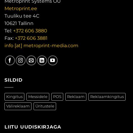
Metroprint Systems OÜ
Metroprint.ee
Tuuliku tee 4C
10621 Tallinn
Tel:
+372 606 3880
Fax:
+372 606 3881
info [at] metroprint-media.com
SILDID
Kingitus
Messidele
POS
Reklaam
Reklaamkingitus
Välireklaam
Üritustele
LIITU UUDISKIRJAGA