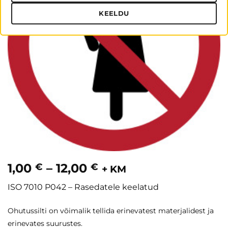
KEELDU
Hinnavahemik:
1,00
–
12,00
€
€
+ KM
1,00 €
ISO 7010 P042 – Rasedatele keelatud
kuni
12,00 €
Ohutussilti on võimalik tellida erinevatest materjalidest ja
erinevates suurustes.