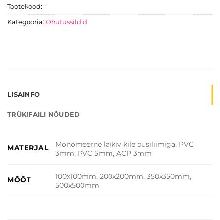
Tootekood:
-
Kategooria:
Ohutussildid
LISAINFO
TRÜKIFAILI NÕUDED
Monomeerne läikiv kile püsiliimiga, PVC
MATERJAL
3mm, PVC 5mm, ACP 3mm
100x100mm, 200x200mm, 350x350mm,
MÕÕT
500x500mm