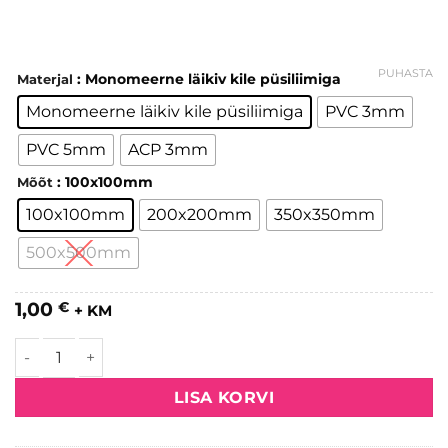
PUHASTA
: Monomeerne läikiv kile püsiliimiga
Materjal
Monomeerne läikiv kile püsiliimiga
PVC 3mm
PVC 5mm
ACP 3mm
: 100x100mm
Mõõt
100x100mm
200x200mm
350x350mm
500x500mm
1,00
€
+ KM
Rasedatele keelatud kogus
LISA KORVI